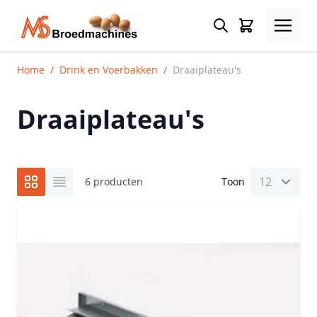
Ga naar de inhoud
Search
Winkelmand
Home
/
Drink en Voerbakken
/
Draaiplateau's
Draaiplateau's
Foto-tabel
Lijst
6
producten
Toon
pe
Tonen als
Tonen als